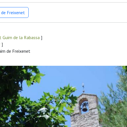
 de Freixenet
t Guim de la Rabassa
]
r
]
uim de Freixenet