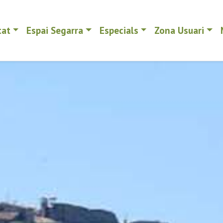
tat
Espai Segarra
Especials
Zona Usuari