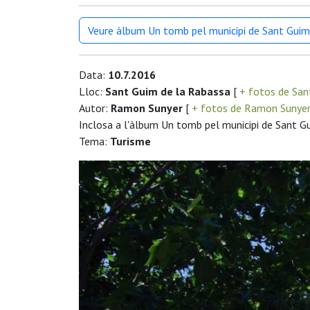
Veure àlbum Un tomb pel municipi de Sant Guim
Data:
10.7.2016
Lloc:
Sant Guim de la Rabassa
[
+ fotos de San
Autor:
Ramon Sunyer
[
+ fotos de Ramon Sunye
Inclosa a l'àlbum Un tomb pel municipi de Sant G
Tema:
Turisme