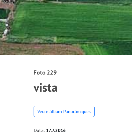
Foto 229
vista
Veure àlbum Panoràmiques
Data:
17.7.2016