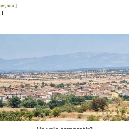
 Segarra
]
r
]