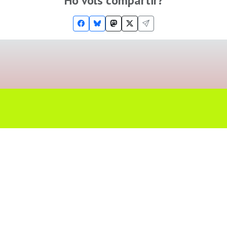
Ho vols compartir?
Troba'ns a les Xarxes