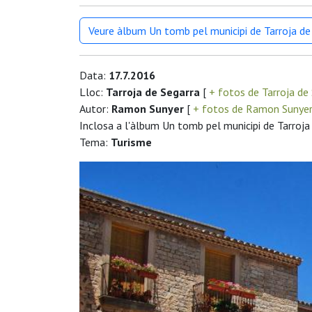
Veure àlbum Un tomb pel municipi de Tarroja de
Data:
17.7.2016
Lloc:
Tarroja de Segarra
[
+ fotos de Tarroja de
Autor:
Ramon Sunyer
[
+ fotos de Ramon Sunye
Inclosa a l'àlbum Un tomb pel municipi de Tarroja
Tema:
Turisme