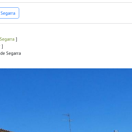
 Segarra
 Segarra
]
r
]
 de Segarra