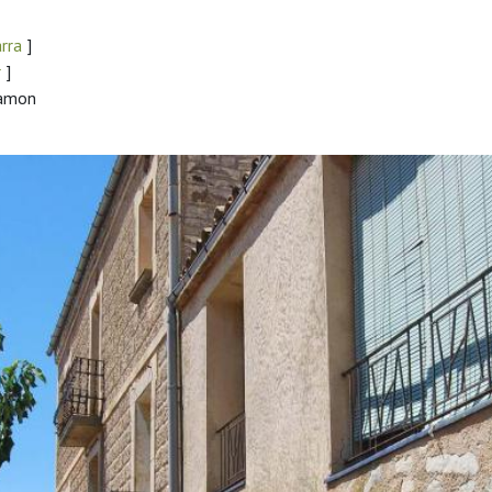
arra
]
r
]
Ramon