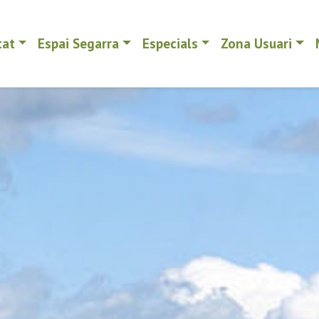
tat
Espai Segarra
Especials
Zona Usuari