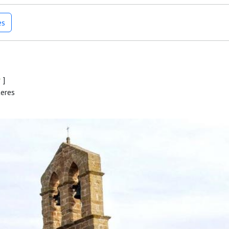
es
r
]
teres