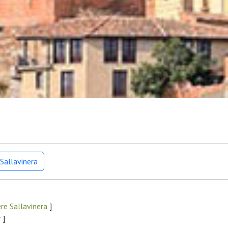
Sallavinera
re Sallavinera
]
r
]