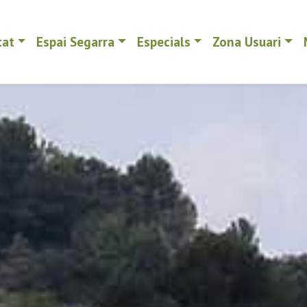
tat
Espai Segarra
Especials
Zona Usuari