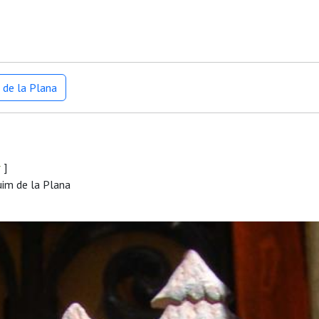
 de la Plana
r
]
uim de la Plana