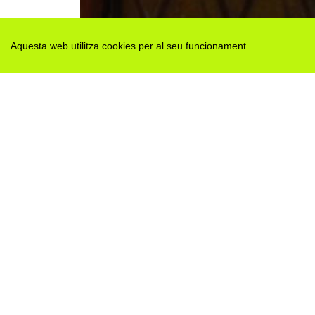
Aquesta web utilitza cookies per al seu funcionament.
Des de 2012 · La Segarra (Catalonia)
Versió juny 2026
Avis legal i Política de privacitat
Avís de cookies
Edita consentiment de cookies
Mapa web
|
Contactar