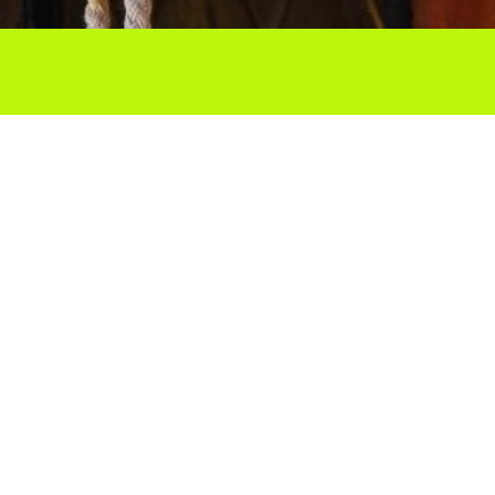
Ho vols compartir?
Troba'ns a les Xarxes