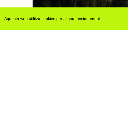
Aquesta web utilitza cookies per al seu funcionament.
Des de 2012 · La Segarra (Catalonia)
Versió juny 2026
Avis legal i Política de privacitat
Avís de cookies
Edita consentiment de cookies
Mapa web
|
Contactar