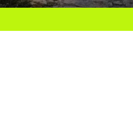
Ho vols compartir?
Troba'ns a les Xarxes