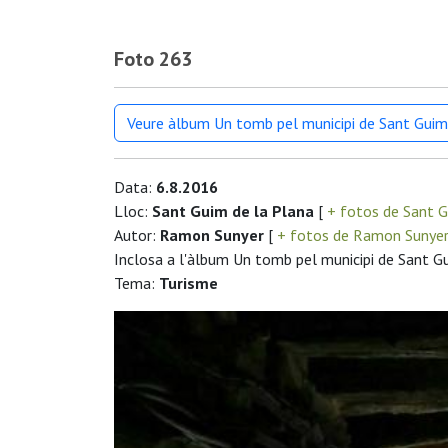
Foto 263
Veure àlbum Un tomb pel municipi de Sant Guim
Data:
6.8.2016
Lloc:
Sant Guim de la Plana
[
+ fotos de Sant G
Autor:
Ramon Sunyer
[
+ fotos de Ramon Sunye
Inclosa a l'àlbum Un tomb pel municipi de Sant G
Tema:
Turisme