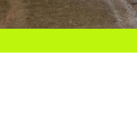
Ho vols compartir?
Troba'ns a les Xarxes