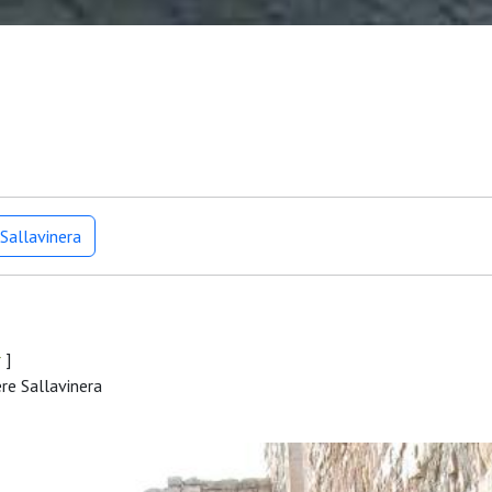
Sallavinera
r
]
re Sallavinera