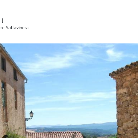
r
]
re Sallavinera