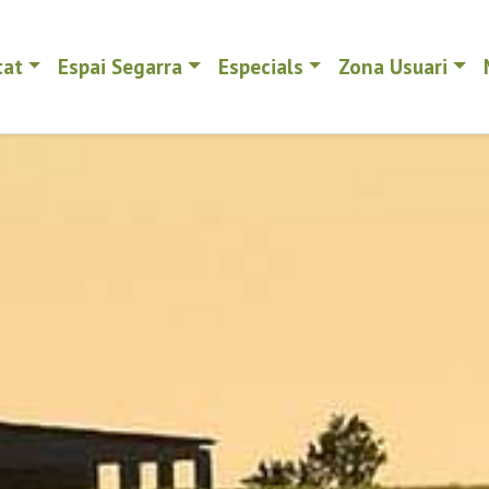
tat
Espai Segarra
Especials
Zona Usuari