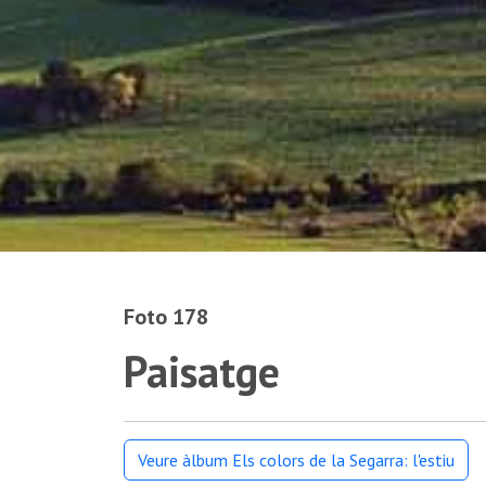
Foto 178
Paisatge
Veure àlbum Els colors de la Segarra: l'estiu