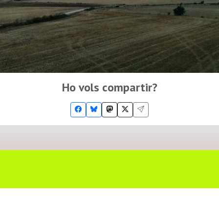
Ho vols compartir?
Troba'ns a les Xarxes