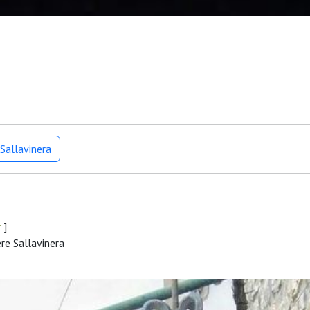
Sallavinera
r
]
re Sallavinera