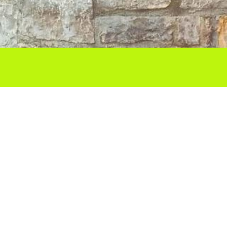
Ho vols compartir?
Troba'ns a les Xarxes