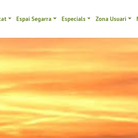
tat
Espai Segarra
Especials
Zona Usuari