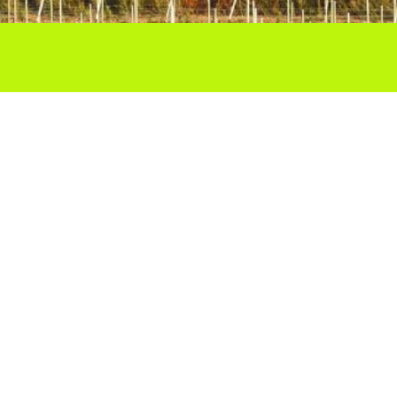
Ho vols compartir?
Troba'ns a les Xarxes