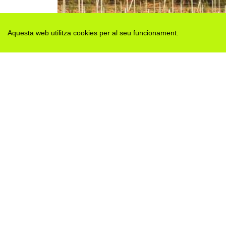
Aquesta web utilitza cookies per al seu funcionament.
Des de 2012 · La Segarra (Catalonia)
Versió juny 2026
Avis legal i Política de privacitat
Avís de cookies
Edita consentiment de cookies
Mapa web
|
Contactar