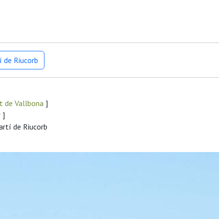
í de Riucorb
t de Vallbona
]
r
]
artí de Riucorb