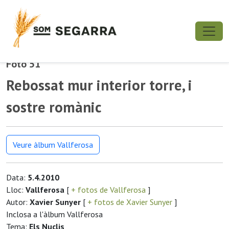
Foto 51
Rebossat mur interior torre, i
sostre romànic
Veure àlbum Vallferosa
Data:
5.4.2010
Lloc:
Vallferosa
[
+ fotos de Vallferosa
]
Autor:
Xavier Sunyer
[
+ fotos de Xavier Sunyer
]
Inclosa a l'àlbum Vallferosa
Tema:
Els Nuclis