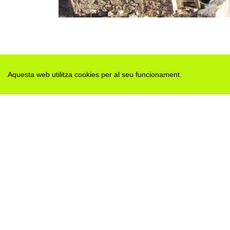
Aquesta web utilitza cookies per al seu funcionament.
Des de 2012 · La Segarra (Catalonia)
Versió juny 2026
Avis legal i Política de privacitat
Avís de cookies
Edita consentiment de cookies
Mapa web
|
Contactar
Realització:
cdnet