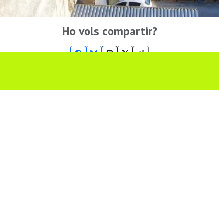
Ho vols compartir?
Troba'ns a les Xarxes