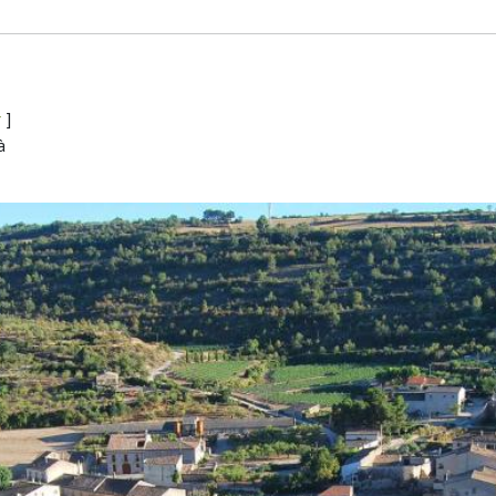
r
]
à