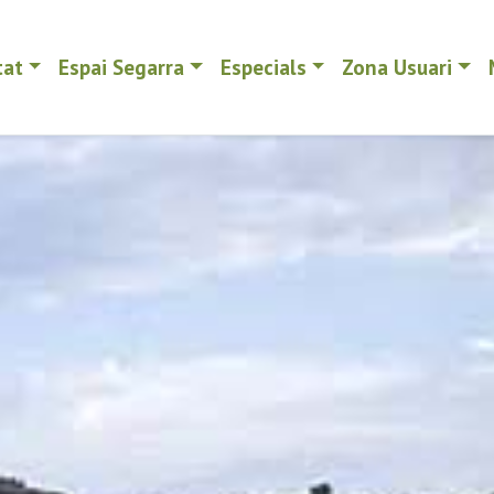
tat
Espai Segarra
Especials
Zona Usuari