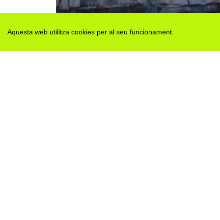
Aquesta web utilitza cookies per al seu funcionament.
Des de 2012 · La Segarra (Catalonia)
Versió juny 2026
Avis legal i Política de privacitat
Avís de cookies
Edita consentiment de cookies
Mapa web
|
Contactar