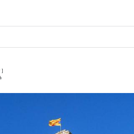
r
]
à