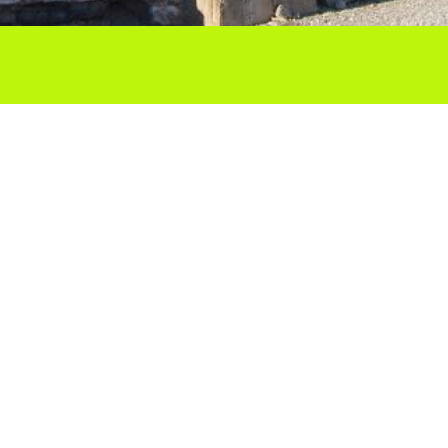
Ho vols compartir?
Troba'ns a les Xarxes