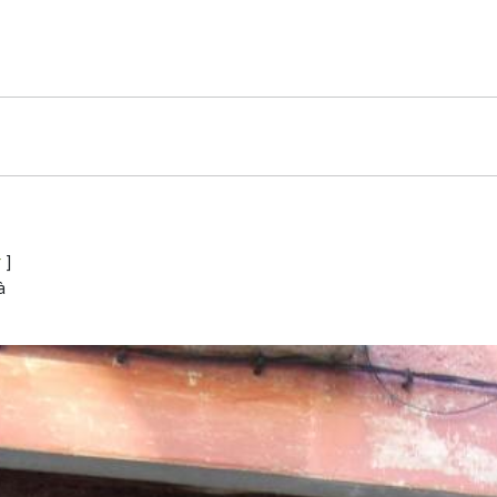
r
]
à