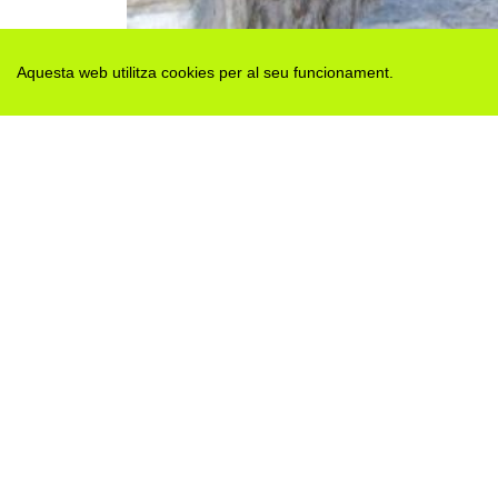
Aquesta web utilitza cookies per al seu funcionament.
Des de 2012 · La Segarra (Catalonia)
Versió juny 2026
Avis legal i Política de privacitat
Avís de cookies
Edita consentiment de cookies
Mapa web
|
Contactar