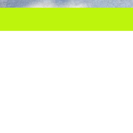
Ho vols compartir?
Troba'ns a les Xarxes