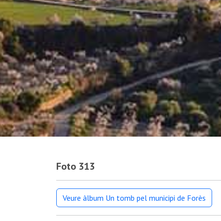
Foto 313
Veure àlbum Un tomb pel municipi de Forès