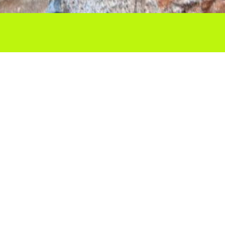
Ho vols compartir?
Troba'ns a les Xarxes