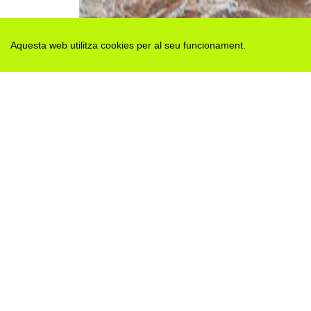
Aquesta web utilitza cookies per al seu funcionament.
Des de 2012 · La Segarra (Catalonia)
Versió juny 2026
Avis legal i Política de privacitat
Avís de cookies
Edita consentiment de cookies
Mapa web
|
Contactar