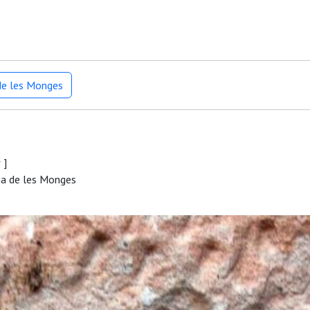
de les Monges
r
]
na de les Monges