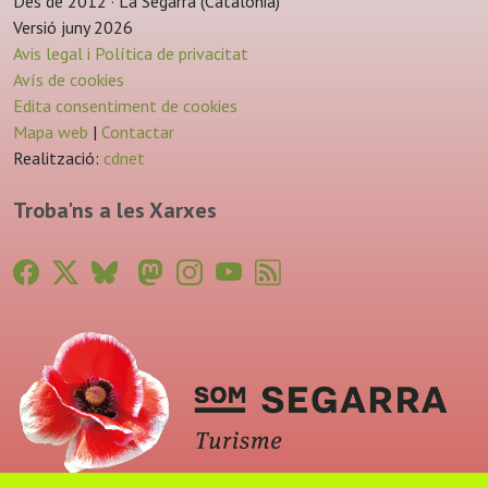
Des de 2012 · La Segarra (Catalonia)
Versió juny 2026
Avis legal i Política de privacitat
Avís de cookies
Edita consentiment de cookies
Mapa web
|
Contactar
Realització:
cdnet
Troba'ns a les Xarxes