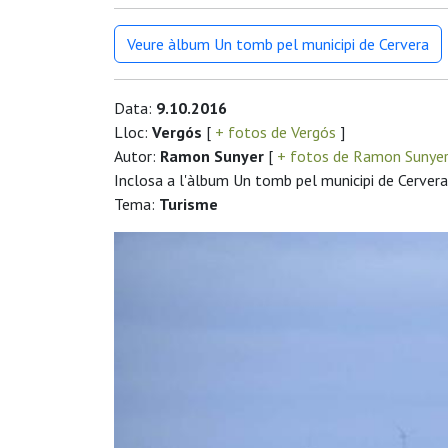
Veure àlbum Un tomb pel municipi de Cervera
Data:
9.10.2016
Lloc:
Vergós
[
+ fotos de Vergós
]
Autor:
Ramon Sunyer
[
+ fotos de Ramon Sunye
Inclosa a l'àlbum Un tomb pel municipi de Cervera
Tema:
Turisme