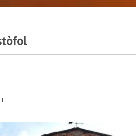
stòfol
r
]