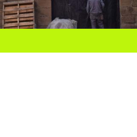
Ho vols compartir?
Troba'ns a les Xarxes