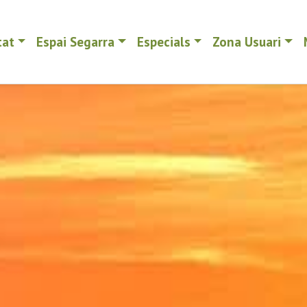
tat
Espai Segarra
Especials
Zona Usuari