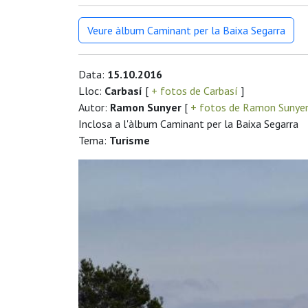
Veure àlbum Caminant per la Baixa Segarra
Data:
15.10.2016
Lloc:
Carbasí
[
+ fotos de Carbasí
]
Autor:
Ramon Sunyer
[
+ fotos de Ramon Sunye
Inclosa a l'àlbum Caminant per la Baixa Segarra
Tema:
Turisme