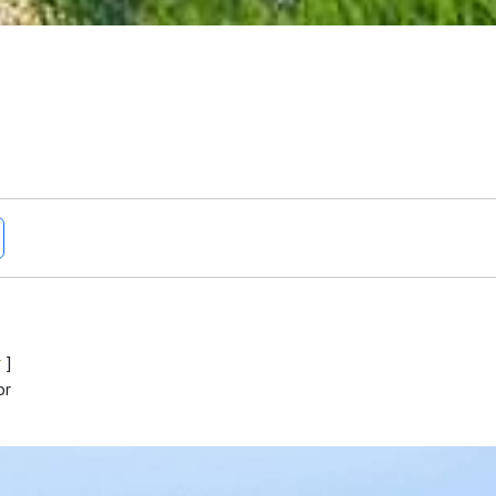
r
]
or