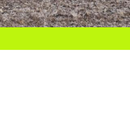
Ho vols compartir?
Troba'ns a les Xarxes