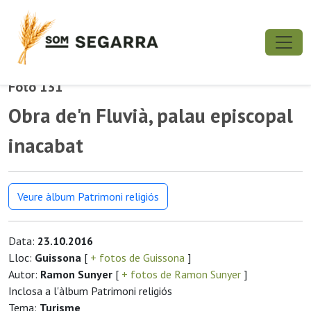
Foto 131
Obra de'n Fluvià, palau episcopal
inacabat
Veure àlbum Patrimoni religiós
Data:
23.10.2016
Lloc:
Guissona
[
+ fotos de Guissona
]
Autor:
Ramon Sunyer
[
+ fotos de Ramon Sunyer
]
Inclosa a l'àlbum Patrimoni religiós
Tema:
Turisme