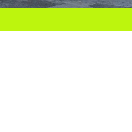
Ho vols compartir?
Troba'ns a les Xarxes