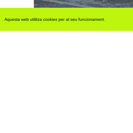
Aquesta web utilitza cookies per al seu funcionament.
Des de 2012 · La Segarra (Catalonia)
Versió juny 2026
Avis legal i Política de privacitat
Avís de cookies
Edita consentiment de cookies
Mapa web
|
Contactar