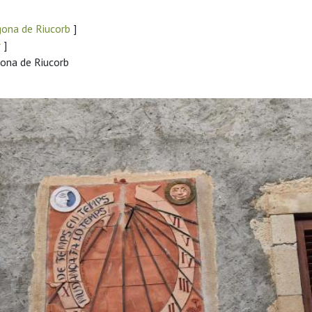
gona de Riucorb
]
r
]
gona de Riucorb