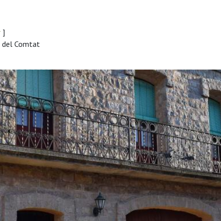
r
]
à del Comtat