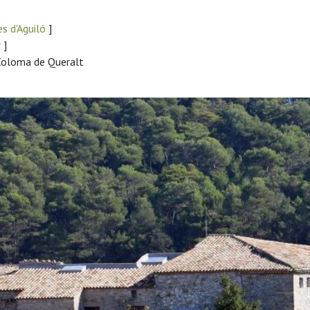
s d'Aguiló
]
r
]
 Coloma de Queralt