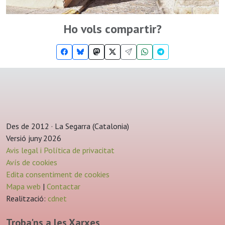
Ho vols compartir?
Des de 2012 · La Segarra (Catalonia)
Versió juny 2026
Avis legal i Política de privacitat
Avís de cookies
Edita consentiment de cookies
Mapa web
|
Contactar
Realització:
cdnet
Troba'ns a les Xarxes