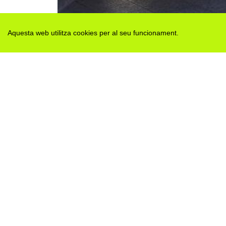
Aquesta web utilitza cookies per al seu funcionament.
Des de 2012 · La Segarra (Catalonia)
Versió juny 2026
Avis legal i Política de privacitat
Avís de cookies
Edita consentiment de cookies
Mapa web
|
Contactar