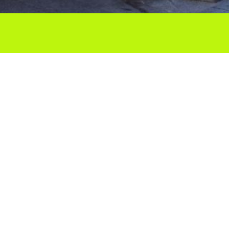
Ho vols compartir?
Troba'ns a les Xarxes