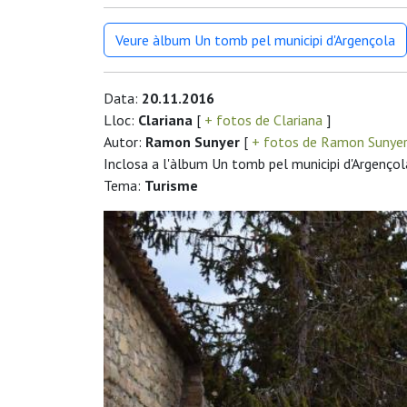
Veure àlbum Un tomb pel municipi d'Argençola
Data:
20.11.2016
Lloc:
Clariana
[
+ fotos de Clariana
]
Autor:
Ramon Sunyer
[
+ fotos de Ramon Sunye
Inclosa a l'àlbum Un tomb pel municipi d'Argençol
Tema:
Turisme