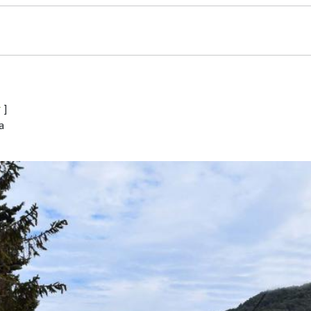
r
]
a