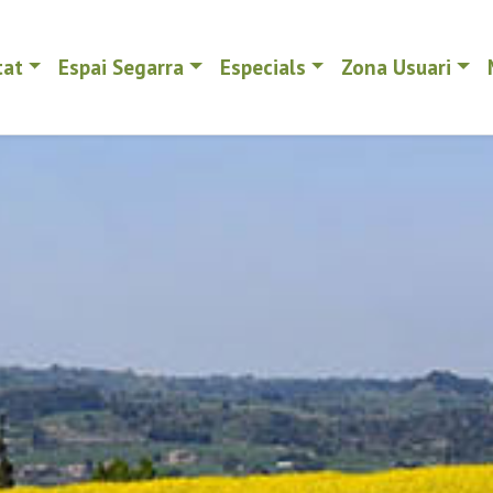
tat
Espai Segarra
Especials
Zona Usuari