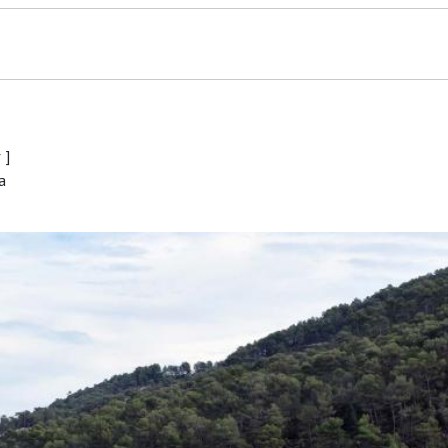
r
]
a