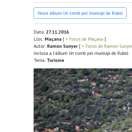
Veure àlbum Un tomb pel municipi de Rubió
Data:
27.11.2016
Lloc:
Maçana
[
+ fotos de Maçana
]
Autor:
Ramon Sunyer
[
+ fotos de Ramon Sunye
Inclosa a l'àlbum Un tomb pel municipi de Rubió
Tema:
Turisme