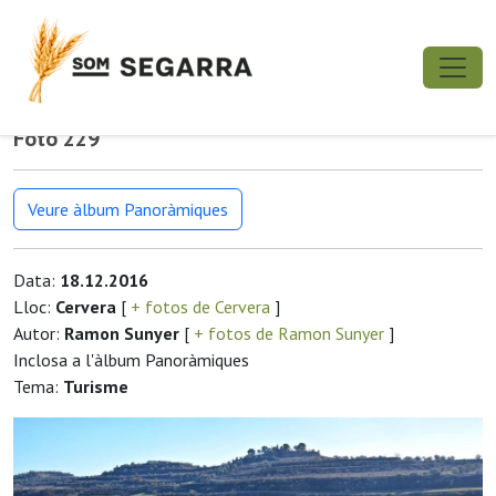
Foto 229
Veure àlbum Panoràmiques
Data:
18.12.2016
Lloc:
Cervera
[
+ fotos de Cervera
]
Autor:
Ramon Sunyer
[
+ fotos de Ramon Sunyer
]
Inclosa a l'àlbum Panoràmiques
Tema:
Turisme