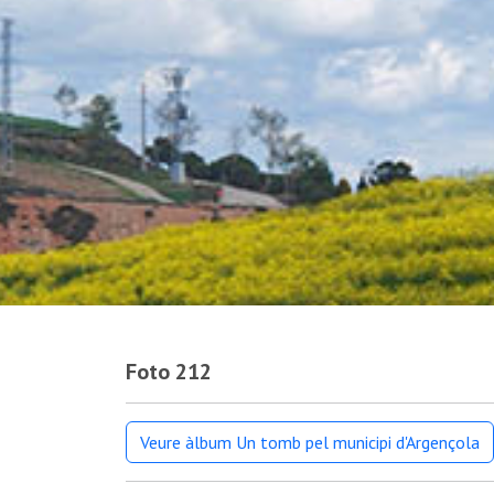
Foto 212
Veure àlbum Un tomb pel municipi d'Argençola