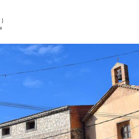
r
]
a