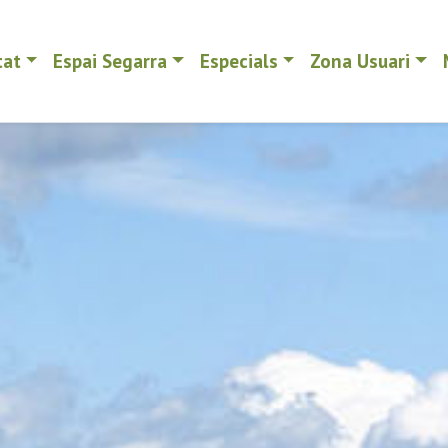
tat
Espai Segarra
Especials
Zona Usuari