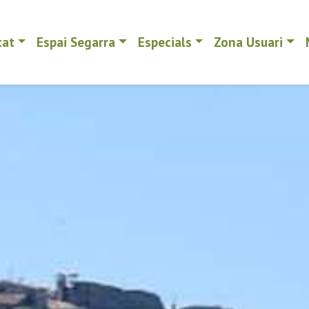
tat
Espai Segarra
Especials
Zona Usuari