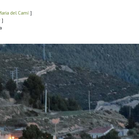
Maria del Camí
]
r
]
a