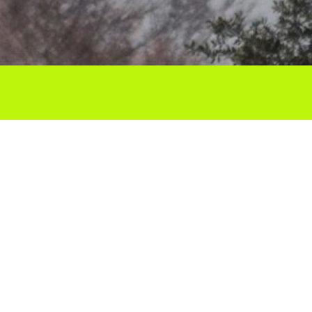
Ho vols compartir?
Troba'ns a les Xarxes