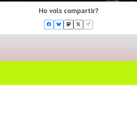
Ho vols compartir?
Troba'ns a les Xarxes