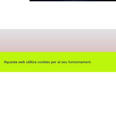
Des de 2012 · La Segarra (Catalonia)
Aquesta web utilitza cookies per al seu funcionament.
Versió juny 2026
Avis legal i Política de privacitat
Avís de cookies
Edita consentiment de cookies
Mapa web
|
Contactar
Realització:
cdnet