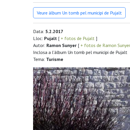
Veure àlbum Un tomb pel municipi de Pujalt
Data:
5.2.2017
Lloc:
Pujalt
[
+ fotos de Pujalt
]
Autor:
Ramon Sunyer
[
+ fotos de Ramon Sunye
Inclosa a l'àlbum Un tomb pel municipi de Pujalt
Tema:
Turisme