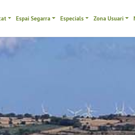
tat
Espai Segarra
Especials
Zona Usuari