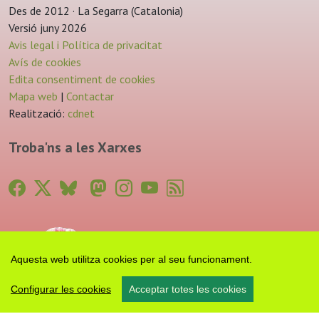
Des de 2012 · La Segarra (Catalonia)
Versió juny 2026
Avis legal i Política de privacitat
Avís de cookies
Edita consentiment de cookies
Mapa web
|
Contactar
Realització:
cdnet
Troba'ns a les Xarxes
Aquesta web utilitza cookies per al seu funcionament.
Configurar les cookies
Acceptar totes les cookies