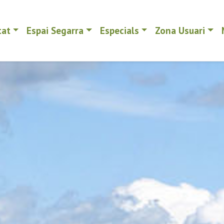
tat
Espai Segarra
Especials
Zona Usuari