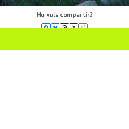
Ho vols compartir?
Troba'ns a les Xarxes