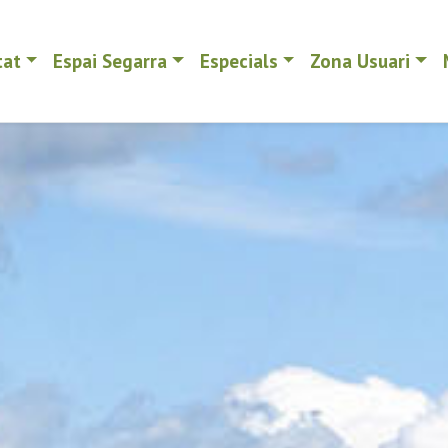
tat
Espai Segarra
Especials
Zona Usuari