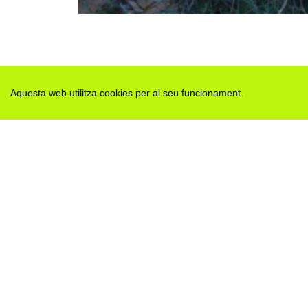
Aquesta web utilitza cookies per al seu funcionament.
Des de 2012 · La Segarra (Catalonia)
Versió juny 2026
Avis legal i Política de privacitat
Avís de cookies
Edita consentiment de cookies
Mapa web
|
Contactar
Realització:
cdnet