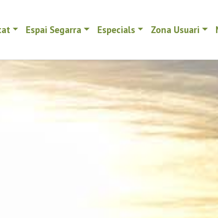
tat
Espai Segarra
Especials
Zona Usuari