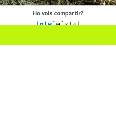
Ho vols compartir?
Troba'ns a les Xarxes