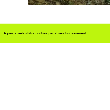
Aquesta web utilitza cookies per al seu funcionament.
Des de 2012 · La Segarra (Catalonia)
Versió juny 2026
Avis legal i Política de privacitat
Avís de cookies
Edita consentiment de cookies
Mapa web
|
Contactar
Realització:
cdnet