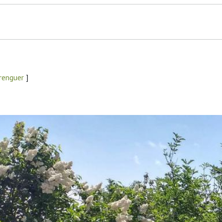
renguer
]