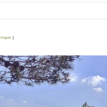
renguer
]