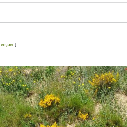
renguer
]