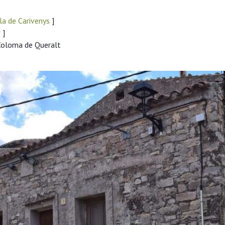
la de Carivenys
]
r
]
 Coloma de Queralt